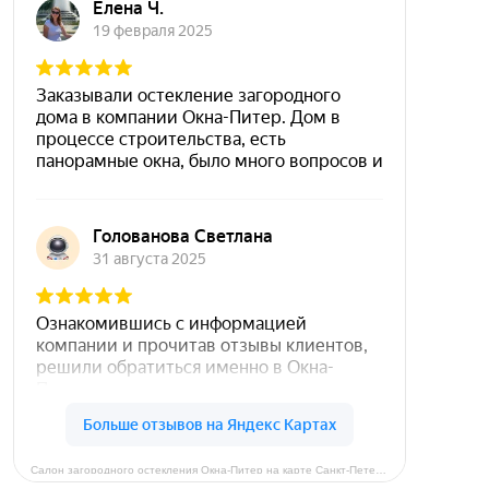
Салон загородного остекления Окна-Питер на карте Санкт‑Петербурга — Яндекс Карты