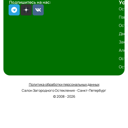
Усл
Подпишитесь на нас:
Осте
Пано
Осте
Двер
Заме
Алюм
Осте
Осте
Политика обработки персональных данных
Салон Загородного Остекления - Санкт-Петербург
© 2008 - 2026